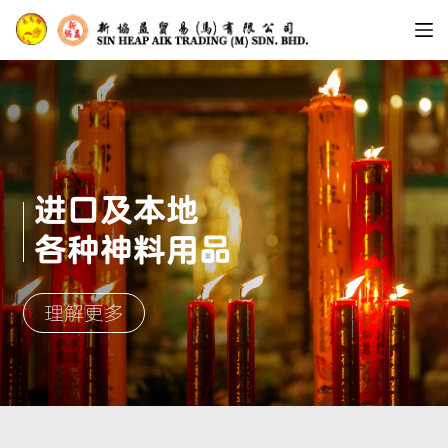
跳
过
内
容
进
口
及
本
地
各
种
神
料
用
品
理解更多